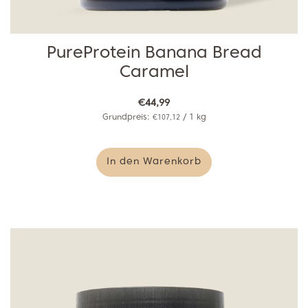
PureProtein Banana Bread
Caramel
€44,99
Grundpreis:
/
1
kg
€107,12
In den Warenkorb