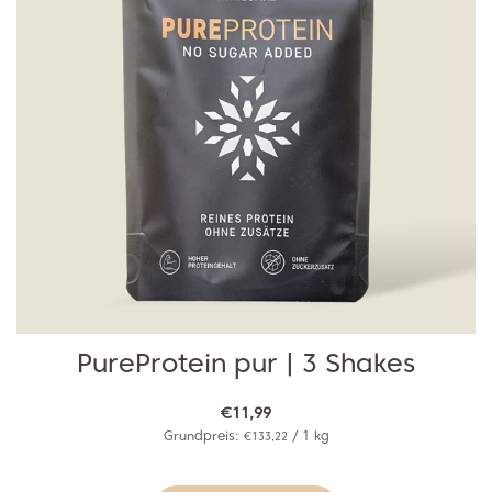
PureProtein pur | 3 Shakes
€11,99
Grundpreis:
/
1
kg
€133,22