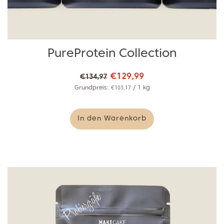
PureProtein Collection
Normaler
€129,99
€134,97
Preis
Grundpreis:
/
1
kg
€103,17
In den Warenkorb