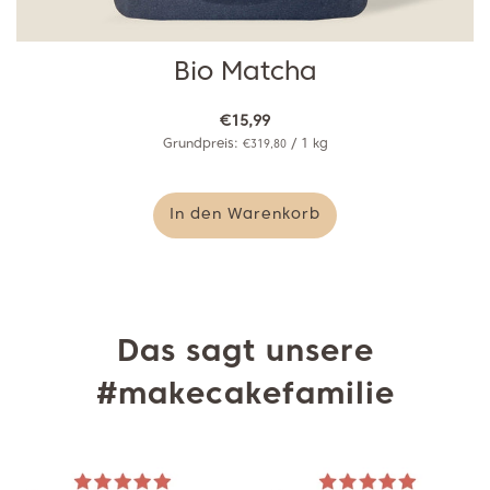
Bio Matcha
€15,99
Grundpreis:
/
1
kg
€319,80
In den Warenkorb
Das sagt unsere
#makecakefamilie